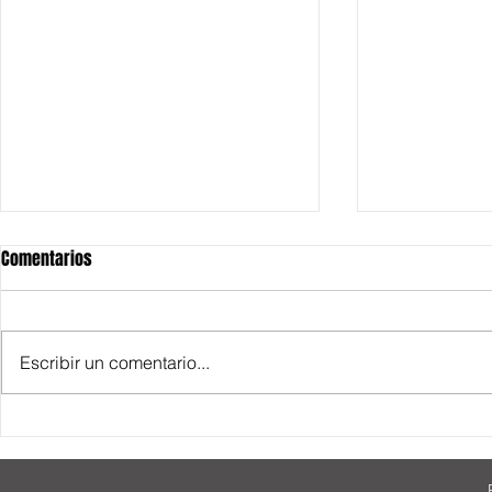
Comentarios
Escribir un comentario...
Asesinan a mu
Agreden a enfermera del IMSS en
Apodaca